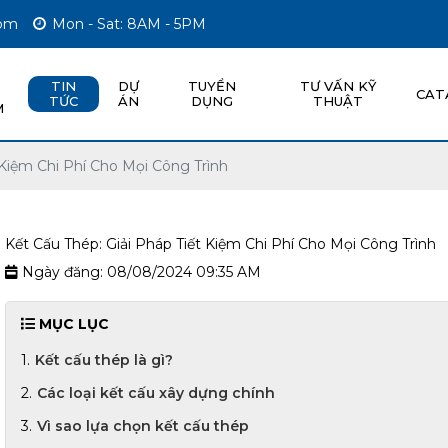
com
Mon - Sat: 8AM - 5PM
TIN
DỰ
TUYỂN
TƯ VẤN KỸ
CAT
TỨC
ÁN
DỤNG
THUẬT
M
 Kiệm Chi Phí Cho Mọi Công Trình
Kết Cấu Thép: Giải Pháp Tiết Kiệm Chi Phí Cho Mọi Công Trình
Ngày đăng: 08/08/2024 09:35 AM
MỤC LỤC
Kết cấu thép là gì?
Các loại kết cấu xây dựng chính
Vì sao lựa chọn kết cấu thép