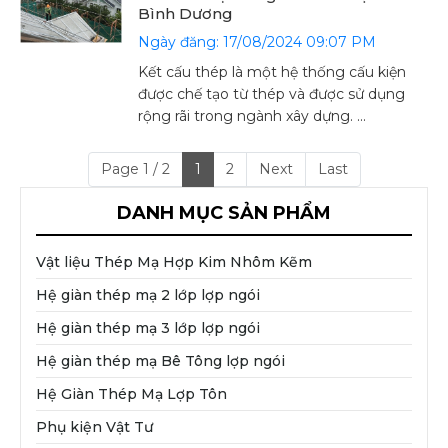
Bình Dương
Ngày đăng: 17/08/2024 09:07 PM
Kết cấu thép là một hệ thống cấu kiện
được chế tạo từ thép và được sử dụng
rộng rãi trong ngành xây dựng. ...
Page 1 / 2
1
2
Next
Last
DANH MỤC SẢN PHẨM
Vật liệu Thép Mạ Hợp Kim Nhôm Kẽm
Hệ giàn thép mạ 2 lớp lợp ngói
Hệ giàn thép mạ 3 lớp lợp ngói
Hệ giàn thép mạ Bê Tông lợp ngói
Hệ Giàn Thép Mạ Lợp Tôn
Phụ kiện Vật Tư