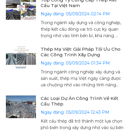
Cấu Tại Việt Nam
Ngày đăng: 05/09/2024 02:14 PM
Trong ngành xây dựng và công nghiệp,
thép kết cấu đóng vai trò cực kỳ quan
trọng nhờ vào tính bền bỉ, khả năng ...
Thép Mạ Việt: Giải Pháp Tối Ưu Cho
Các Công Trình Xây Dựng
Ngày đăng: 05/09/2024 01:34 PM
Trong ngành công nghiệp xây dựng và
sản xuất, thép mạ Việt ngày càng được
ưa chuộng nhờ vào những tính năng
vượt ...
Các Loại Dự Án Công Trình Về Kết
Cấu Thép
Ngày đăng: 05/09/2024 12:43 PM
Kết cấu thép đã trở thành một lựa chọn
phổ biến trong xây dựng nhờ vào sự bền