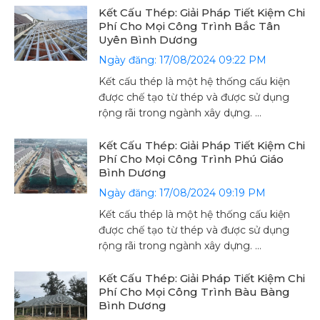
Kết Cấu Thép: Giải Pháp Tiết Kiệm Chi
Phí Cho Mọi Công Trình Bắc Tân
Uyên Bình Dương
Ngày đăng: 17/08/2024 09:22 PM
Kết cấu thép là một hệ thống cấu kiện
được chế tạo từ thép và được sử dụng
rộng rãi trong ngành xây dựng. ...
Kết Cấu Thép: Giải Pháp Tiết Kiệm Chi
Phí Cho Mọi Công Trình Phú Giáo
Bình Dương
Ngày đăng: 17/08/2024 09:19 PM
Kết cấu thép là một hệ thống cấu kiện
được chế tạo từ thép và được sử dụng
rộng rãi trong ngành xây dựng. ...
Kết Cấu Thép: Giải Pháp Tiết Kiệm Chi
Phí Cho Mọi Công Trình Bàu Bàng
Bình Dương