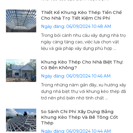
Thiết Kế Khung Kèo Thép Tiền Chế
Cho Nhà Trọ Tiết Kiệm Chi Phí
Ngày đăng: 06/09/2024 10:48 AM
Trong bối cảnh nhu cầu xây dựng nhà trọ
ngày càng tăng cao, việc lựa chọn vật
liệu và giải pháp xây dựng phù hợp ...
Khung Kèo Thép Cho Nhà Biệt Thự:
Có Bền Không?
Ngày đăng: 06/09/2024 10:46 AM
Trong những năm gần đây, xu hướng xây
dựng nhà biệt thự với khung kèo thép đã
trở nên phổ biến nhờ tính chất ...
So Sánh Chi Phí Xây Dựng Bằng
Khung Kèo Thép Và Bê Tông Cốt
Thép
Ngày đăng: 06/09/2024 10:44 AM