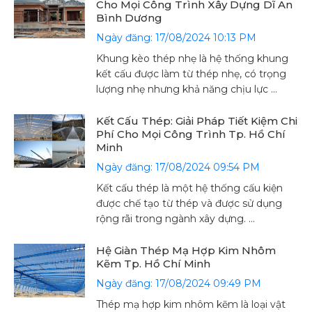
Cho Mọi Công Trình Xây Dựng Dĩ An
Bình Dương
Ngày đăng: 17/08/2024 10:13 PM
Khung kèo thép nhẹ là hệ thống khung
kết cấu được làm từ thép nhẹ, có trọng
lượng nhẹ nhưng khả năng chịu lực ...
Kết Cấu Thép: Giải Pháp Tiết Kiệm Chi
Phí Cho Mọi Công Trình Tp. Hồ Chí
Minh
Ngày đăng: 17/08/2024 09:54 PM
Kết cấu thép là một hệ thống cấu kiện
được chế tạo từ thép và được sử dụng
rộng rãi trong ngành xây dựng. ...
Hệ Giàn Thép Mạ Hợp Kim Nhôm
Kẽm Tp. Hồ Chí Minh
Ngày đăng: 17/08/2024 09:49 PM
Thép mạ hợp kim nhôm kẽm là loại vật