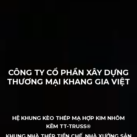
CÔNG TY CỔ PHẦN XÂY DỰNG
THƯƠNG MẠI KHANG GIA VIỆT
HỆ KHUNG KÈO THÉP MẠ HỢP KIM NHÔM
KẼM TT-TRUSS®
KHUNG NHÀ THÉP TIỀN CHẾ, NHÀ XƯỞNG SẢN