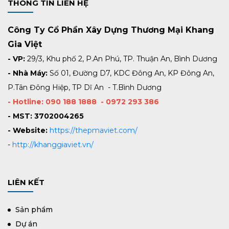
THÔNG TIN LIÊN HỆ
Công Ty Cổ Phần Xây Dựng Thương Mại Khang
Gia Việt
- VP:
29/3, Khu phố 2, P.An Phú, TP. Thuận An, Bình Dương
- Nhà Máy:
Số 01, Đường D7, KDC Đông An, KP Đông An,
P.Tân Đông Hiệp, TP Dĩ An - T.Bình Dương
- Hotline: 090 188 1888 - 0972 293 386
- MST: 3702004265
- Website:
https://thepmaviet.com/
-
http://khanggiaviet.vn/
LIÊN KẾT
Sản phẩm
Dự án